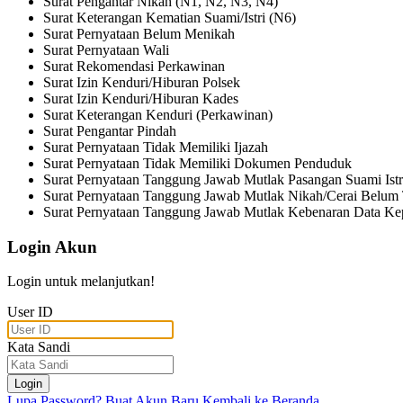
Surat Pengantar Nikah (N1, N2, N3, N4)
Surat Keterangan Kematian Suami/Istri (N6)
Surat Pernyataan Belum Menikah
Surat Pernyataan Wali
Surat Rekomendasi Perkawinan
Surat Izin Kenduri/Hiburan Polsek
Surat Izin Kenduri/Hiburan Kades
Surat Keterangan Kenduri (Perkawinan)
Surat Pengantar Pindah
Surat Pernyataan Tidak Memiliki Ijazah
Surat Pernyataan Tidak Memiliki Dokumen Penduduk
Surat Pernyataan Tanggung Jawab Mutlak Pasangan Suami Istr
Surat Pernyataan Tanggung Jawab Mutlak Nikah/Cerai Belum 
Surat Pernyataan Tanggung Jawab Mutlak Kebenaran Data Ke
Login Akun
Login untuk melanjutkan!
User ID
Kata Sandi
Login
Lupa Password?
Buat Akun Baru
Kembali ke Beranda